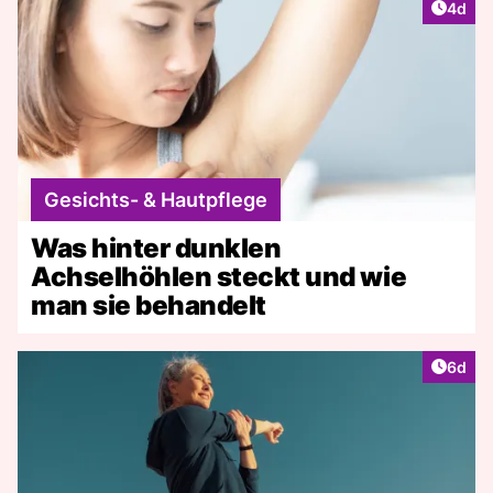
Artike
4d
Gesichts- & Hautpflege
Was hinter dunklen
Achselhöhlen steckt und wie
man sie behandelt
Artike
6d