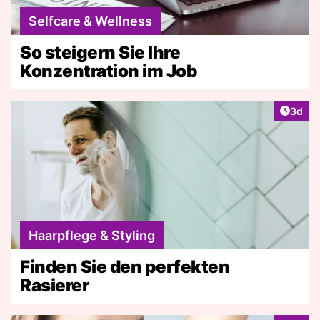
Selfcare & Wellness
So steigern Sie Ihre
Konzentration im Job
Artike
3d
Haarpflege & Styling
Finden Sie den perfekten
Rasierer