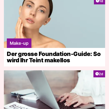
Artike
1d
Make-up
Der grosse Foundation-Guide: So
wird Ihr Teint makellos
Artike
2d