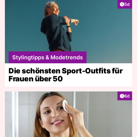
Artike
5d
Stylingtipps & Modetrends
Die schönsten Sport-Outfits für
Frauen über 50
Artike
6d