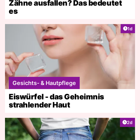
Zähne ausfallen? Das bedeutet
es
Artike
1d
Gesichts- & Hautpflege
Eiswürfel - das Geheimnis
strahlender Haut
Artike
2d