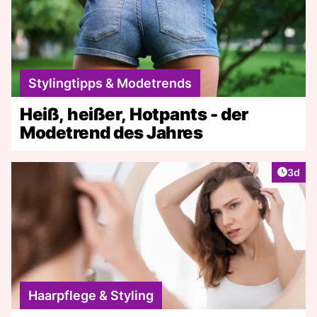
Stylingtipps & Modetrends
Heiß, heißer, Hotpants - der
Modetrend des Jahres
Artike
3d
Haarpflege & Styling