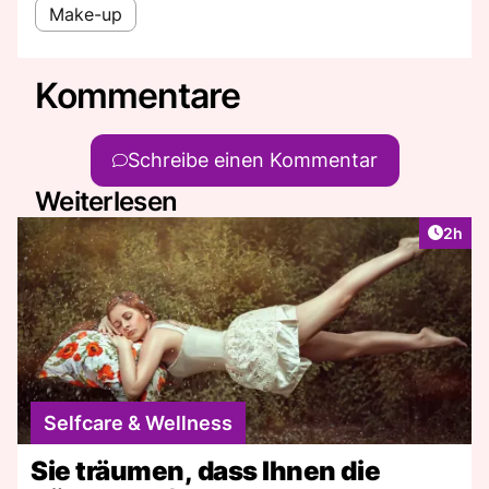
Make-up
Kommentare
Schreibe einen Kommentar
Weiterlesen
Artike
2h
Selfcare & Wellness
Sie träumen, dass Ihnen die