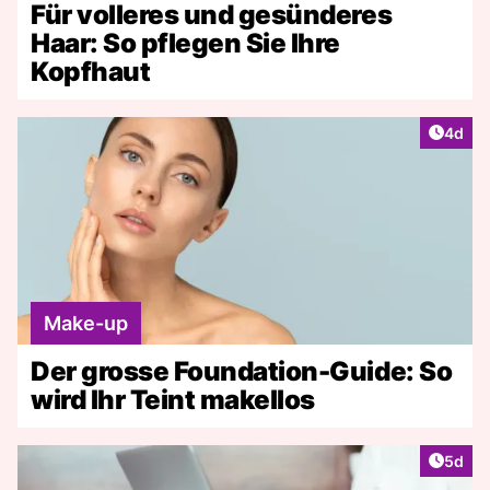
Für volleres und gesünderes
Haar: So pflegen Sie Ihre
Kopfhaut
Artike
4d
Make-up
Der grosse Foundation-Guide: So
wird Ihr Teint makellos
Artike
5d