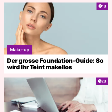
Artike
1d
Make-up
Der grosse Foundation-Guide: So
wird Ihr Teint makellos
Artike
2d