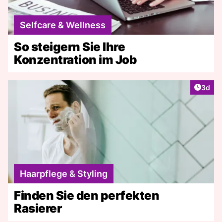
Selfcare & Wellness
So steigern Sie Ihre
Konzentration im Job
Artike
3d
Haarpflege & Styling
Finden Sie den perfekten
Rasierer