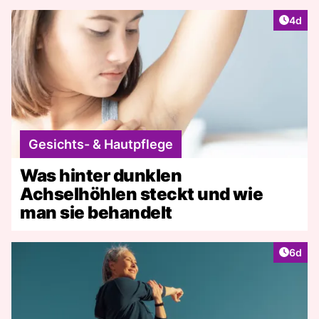
Artike
4d
Gesichts- & Hautpflege
Was hinter dunklen
Achselhöhlen steckt und wie
man sie behandelt
Artike
6d