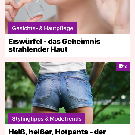
Gesichts- & Hautpflege
Eiswürfel - das Geheimnis
strahlender Haut
Artike
1d
Stylingtipps & Modetrends
Heiß, heißer, Hotpants - der