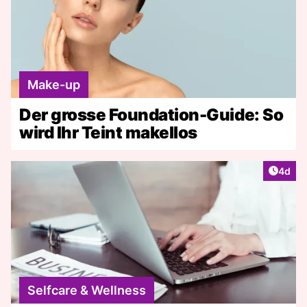
Make-up
Der grosse Foundation-Guide: So
wird Ihr Teint makellos
Artike
4d
Selfcare & Wellness