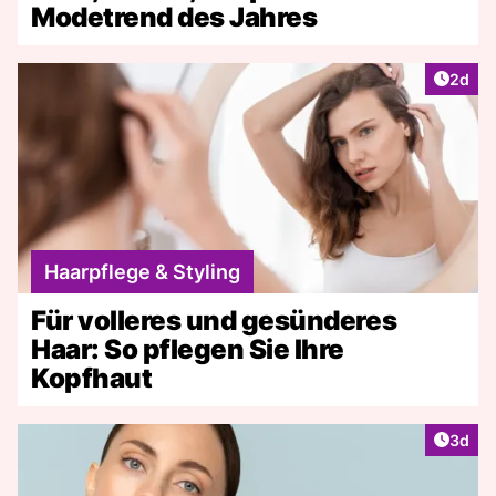
Modetrend des Jahres
Artike
2d
Haarpflege & Styling
Für volleres und gesünderes
Haar: So pflegen Sie Ihre
Kopfhaut
Artike
3d