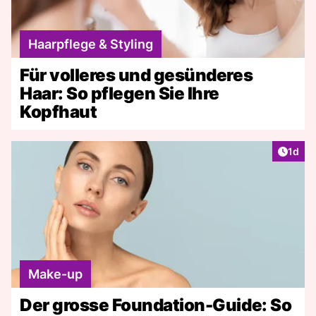
Haarpflege & Styling
Für volleres und gesünderes
Haar: So pflegen Sie Ihre
Kopfhaut
Artike
1d
Make-up
Der grosse Foundation-Guide: So