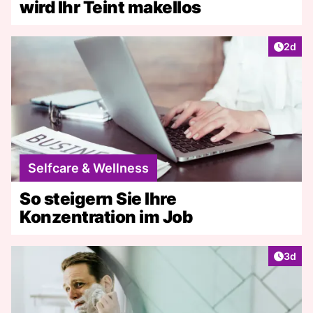
wird Ihr Teint makellos
Artike
2d
Selfcare & Wellness
So steigern Sie Ihre
Konzentration im Job
Artike
3d