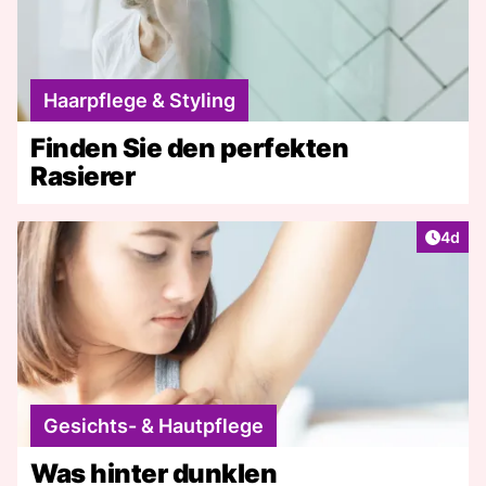
Haarpflege & Styling
Finden Sie den perfekten
Rasierer
Artike
4d
Gesichts- & Hautpflege
Was hinter dunklen