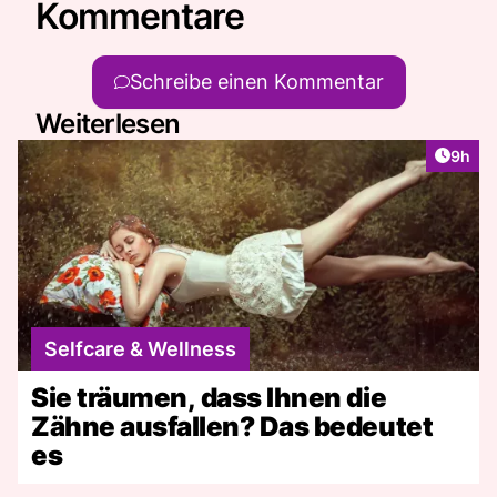
Kommentare
Schreibe einen Kommentar
Weiterlesen
Artike
9h
Selfcare & Wellness
Sie träumen, dass Ihnen die
Zähne ausfallen? Das bedeutet
es