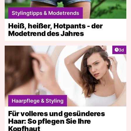
Stylingtipps & Modetrends
Heiß, heißer, Hotpants - der
Modetrend des Jahres
Artike
3d
Haarpflege & Styling
Für volleres und gesünderes
Haar: So pflegen Sie Ihre
Kopfhaut