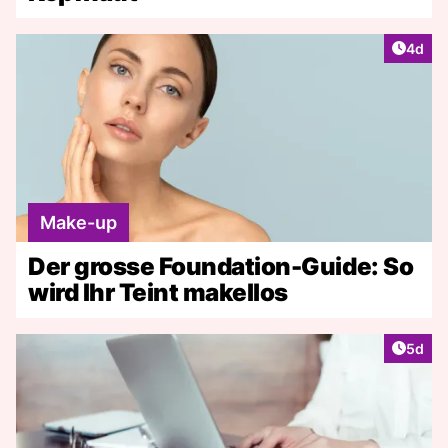
Artike
4d
Make-up
Der grosse Foundation-Guide: So
wird Ihr Teint makellos
Artike
5d