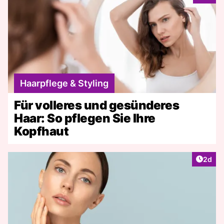
Haarpflege & Styling
Für volleres und gesünderes
Haar: So pflegen Sie Ihre
Kopfhaut
Artike
2d