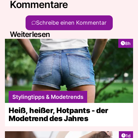
Kommentare
Schreibe einen Kommentar
Weiterlesen
Artike
8h
Stylingtipps & Modetrends
Heiß, heißer, Hotpants - der
Modetrend des Jahres
Artike
1d