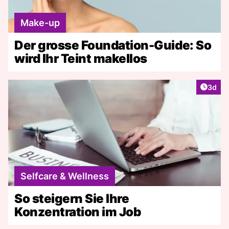
Make-up
Der grosse Foundation-Guide: So
wird Ihr Teint makellos
Artike
3d
Selfcare & Wellness
So steigern Sie Ihre
Konzentration im Job