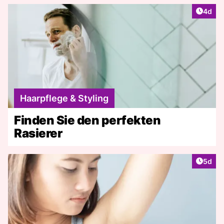
Artike
4d
Haarpflege & Styling
Finden Sie den perfekten
Rasierer
Artike
5d