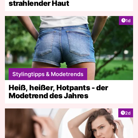
strahlender Haut
Artike
1d
Stylingtipps & Modetrends
Heiß, heißer, Hotpants - der
Modetrend des Jahres
Artike
2d