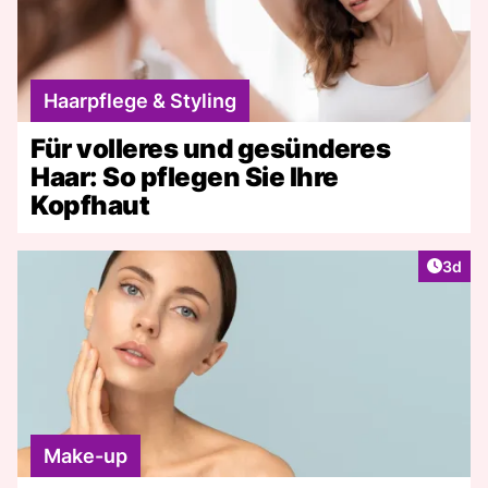
Haarpflege & Styling
Für volleres und gesünderes
Haar: So pflegen Sie Ihre
Kopfhaut
Artike
3d
Make-up