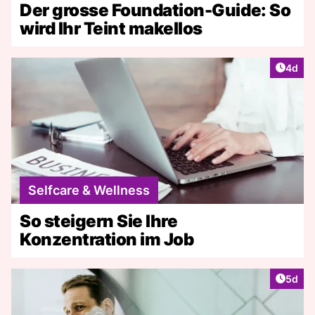
Der grosse Foundation-Guide: So
wird Ihr Teint makellos
Artike
4d
Selfcare & Wellness
So steigern Sie Ihre
Konzentration im Job
Artike
5d