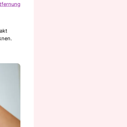
tfernung
akt
knen.