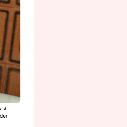
lash
 der