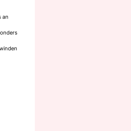
s an
sonders
 winden