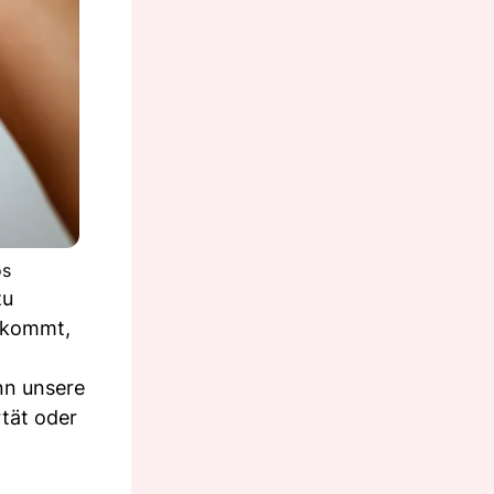
os
zu
orkommt,
nn unsere
tät oder