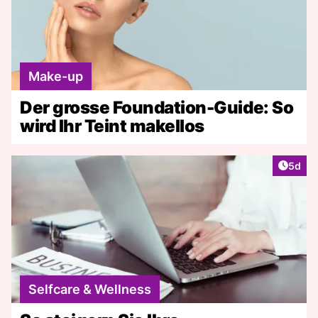
Make-up
Der grosse Foundation-Guide: So
wird Ihr Teint makellos
Artike
5d
Selfcare & Wellness