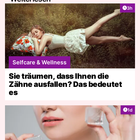
Artike
3h
Selfcare & Wellness
Sie träumen, dass Ihnen die
Zähne ausfallen? Das bedeutet
es
Artike
1d