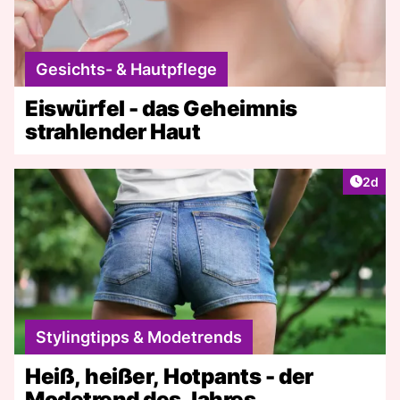
Gesichts- & Hautpflege
Eiswürfel - das Geheimnis
strahlender Haut
Artike
2d
Stylingtipps & Modetrends
Heiß, heißer, Hotpants - der
Modetrend des Jahres