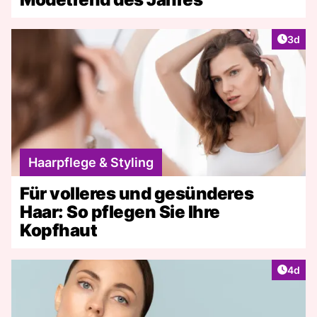
Artike
3d
Haarpflege & Styling
Für volleres und gesünderes
Haar: So pflegen Sie Ihre
Kopfhaut
Artike
4d