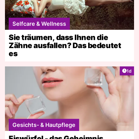
Selfcare & Wellness
Sie träumen, dass Ihnen die
Zähne ausfallen? Das bedeutet
es
Artike
1d
Gesichts- & Hautpflege
Eiswürfel - das Geheimnis