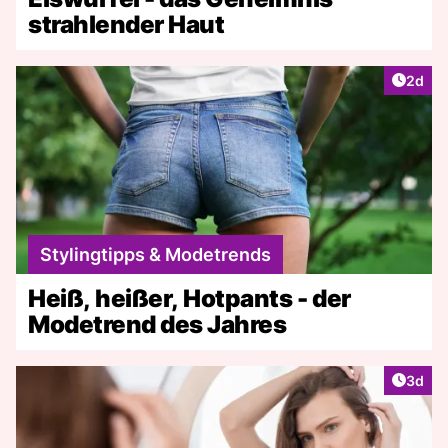
strahlender Haut
Artike
2d
Stylingtipps & Modetrends
Heiß, heißer, Hotpants - der
Modetrend des Jahres
Artike
3d