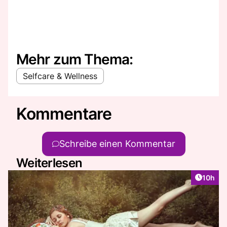
Mehr zum Thema:
Selfcare & Wellness
Kommentare
Schreibe einen Kommentar
Weiterlesen
Artikel
10h