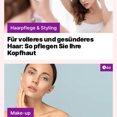
Haarpflege & Styling
Für volleres und gesünderes
Haar: So pflegen Sie Ihre
Kopfhaut
Artike
4d
Make-up