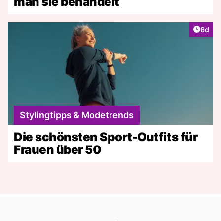
man sie behandelt
Artike
6d
Stylingtipps & Modetrends
Die schönsten Sport-Outfits für
Frauen über 50
Footer