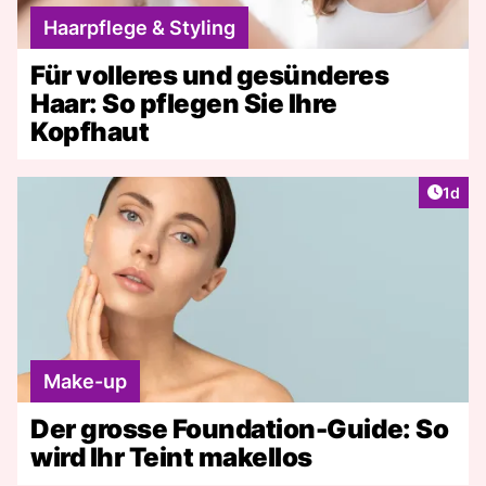
Haarpflege & Styling
Für volleres und gesünderes
Haar: So pflegen Sie Ihre
Kopfhaut
Artike
1d
Make-up
Der grosse Foundation-Guide: So
wird Ihr Teint makellos