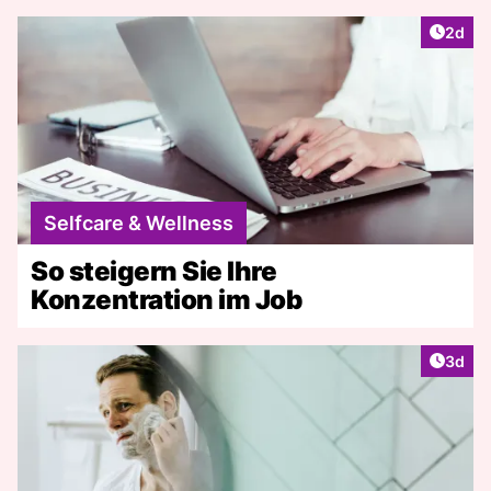
Artike
2d
Selfcare & Wellness
So steigern Sie Ihre
Konzentration im Job
Artike
3d