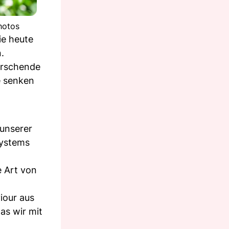
hotos
ie heute
.
orschende
e senken
 unserer
systems
e Art von
iour aus
was wir mit