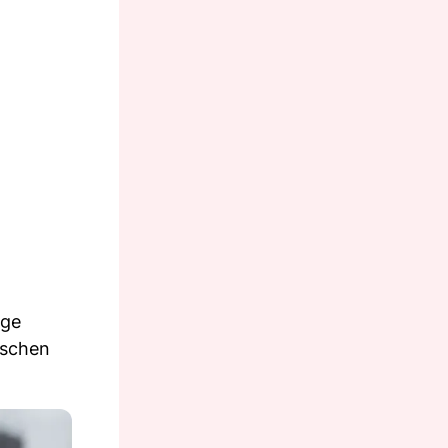
nge
nschen