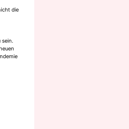
icht die
 sein.
 neuen
andemie