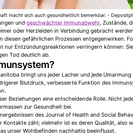
haft macht sich auch gesundheitlich bemerkbar. - Depositp
dungen und
geschwächter Immunabwehr.
Zustände, d
mer oder Herzleiden in Verbindung gebracht werden
en diesen gefährlichen Prozessen entgegenwirken. F
cht nur Entzündungsreaktionen verringern können: Si
gen Tod deutlich ab.
Immunsystem?
Manitoba bringt uns jeder Lacher und jede Umarmung
edrigerer Blutdruck, verbesserte Funktion des Immun
on.
ieser Beziehungen eine entscheidende Rolle. Nicht jed
ermassen zur Gesundheit bei.
nergebnissen des Journal of Health and Social Behav
r Kontakte zähl; vielmehr ist es deren Qualität, also 
s unser Wohlbefinden nachhaltig beeinflusst.