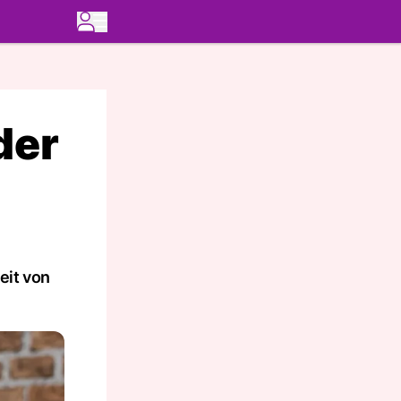
der
eit von