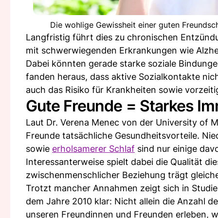
Die wohlige Gewissheit einer guten Freundsc
Langfristig führt dies zu chronischen Entzün
mit schwerwiegenden Erkrankungen wie Alzhei
Dabei könnten gerade starke soziale Bindung
fanden heraus, dass aktive Sozialkontakte ni
auch das Risiko für Krankheiten sowie vorzeiti
Gute Freunde = Starkes 
Laut Dr. Verena Menec von der University of 
Freunde tatsächliche Gesundheitsvorteile. Ni
sowie
erholsamerer Schlaf
sind nur einige dav
Interessanterweise spielt dabei die Qualität d
zwischenmenschlicher Beziehung trägt gleich
Trotzt mancher Annahmen zeigt sich in Studie
dem Jahre 2010 klar: Nicht allein die Anzahl de
unseren Freundinnen und Freunden erleben, wa